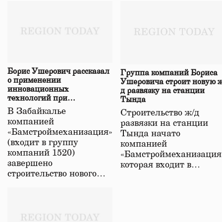
Борис Ушерович рассказал
Группа компаний Бориса
о применении
Ушеровича строит новую ж
инновационных
д развязку на станции
технологий при
Тында
строительстве нового моста
В Забайкалье
Строительство ж/д
в Забайкалье
компанией
развязки на станции
«Бамстроймеханизация»
Тында начато
(входит в группу
компанией
компаний 1520)
«Бамстроймеханизация
завершено
которая входит в…
строительство нового…