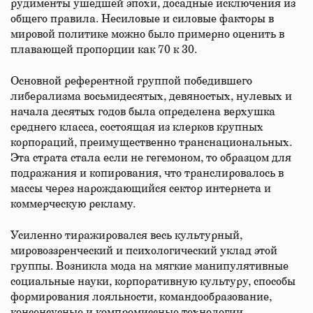
рудименты ушедшей эпохи, досадные исключения из
общего правила. Несиловые и силовые факторы в
мировой политике можно было примерно оценить в
плавающей пропорции как 70 к 30.
Основной референтной группой победившего
либерализма восьмидесятых, девяностых, нулевых и
начала десятых годов была определена верхушка
среднего класса, состоящая из клерков крупных
корпораций, преимущественно транснациональных.
Эта страта стала если не гегемоном, то образцом для
подражания и копирования, что транслировалось в
массы через нарождающийся сектор интернета и
коммерческую рекламу.
Усиленно тиражировался весь культурный,
мировоззренческий и психологический уклад этой
группы. Возникла мода на мягкие манипулятивные
социальные науки, корпоративную культуру, способы
формирования лояльности, командообразование,
консенсусные и компромиссные технологии.