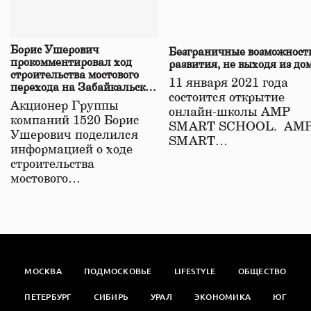
Борис Ушерович
Безграничные возможност
прокомментировал ход
развития, не выходя из до
строительства мостового
11 января 2021 года
перехода на Забайкальской
состоится открытие
железной дороге
Акционер Группы
онлайн-школы АМР
компаний 1520 Борис
SMART SCHOOL. АМ
Ушерович поделился
SMART…
информацией о ходе
строительства
мостового…
МОСКВА
ПОДМОСКОВЬЕ
LIFESTYLE
ОБЩЕСТВО
ПЕТЕРБУРГ
СИБИРЬ
УРАЛ
ЭКОНОМИКА
ЮГ