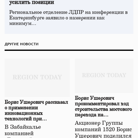
усилить позиции
Региональное отделение ЛДПР на конференции в
Екатеринбурге заявило о намерении как
минимум…
ДРУГИЕ НОВОСТИ
Борис Ушерович
Борис Ушерович рассказал
прокомментировал ход
о применении
строительства мостового
инновационных
перехода на
технологий при
Забайкальской
Акционер Группы
строительстве нового моста
железной дороге
В Забайкалье
компаний 1520 Борис
в Забайкалье
компанией
Ушерович поделился