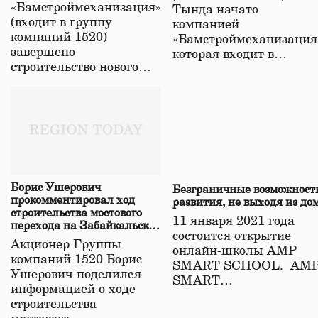
«Бамстроймеханизация»
Тында начато
(входит в группу
компанией
компаний 1520)
«Бамстроймеханизация
завершено
которая входит в…
строительство нового…
Борис Ушерович
Безграничные возможност
прокомментировал ход
развития, не выходя из до
строительства мостового
11 января 2021 года
перехода на Забайкальской
состоится открытие
железной дороге
Акционер Группы
онлайн-школы АМР
компаний 1520 Борис
SMART SCHOOL. АМ
Ушерович поделился
SMART…
информацией о ходе
строительства