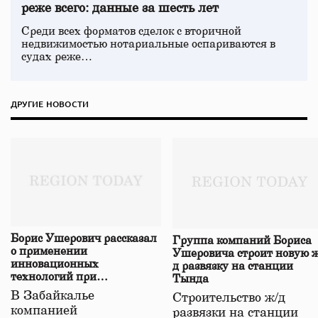
реже всего: данные за шесть лет
Среди всех форматов сделок с вторичной
недвижимостью нотариальные оспариваются в
судах реже…
ДРУГИЕ НОВОСТИ
Борис Ушерович рассказал
Группа компаний Бориса
о применении
Ушеровича строит новую ж
инновационных
д развязку на станции
технологий при
Тында
строительстве нового моста
В Забайкалье
Строительство ж/д
в Забайкалье
компанией
развязки на станции