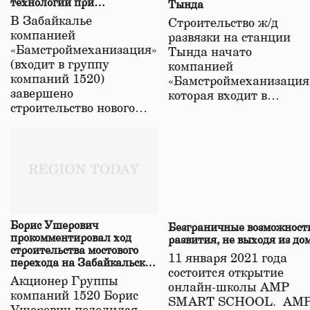
технологий при
Тында
строительстве нового моста
В Забайкалье
Строительство ж/д
в Забайкалье
компанией
развязки на станции
«Бамстроймеханизация»
Тында начато
(входит в группу
компанией
компаний 1520)
«Бамстроймеханизация
завершено
которая входит в…
строительство нового…
Борис Ушерович
Безграничные возможност
прокомментировал ход
развития, не выходя из до
строительства мостового
11 января 2021 года
перехода на Забайкальской
состоится открытие
железной дороге
Акционер Группы
онлайн-школы АМР
компаний 1520 Борис
SMART SCHOOL. АМ