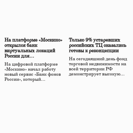
На платформе «Москино»
Только 9% устаревших
открылся банк
российских ТЦ оказались
виртуальных локаций
готовы к реконцепции
России для
На сегодняшний день фонд
кинопроизводства
торговой недвижимости на
На цифровой платформе
всей территории РФ
«Москино» начал работу
демонстрирует высокую…
новый сервис «Банк фонов
России», который…