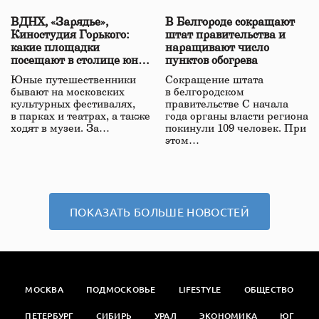
ВДНХ, «Зарядье»,
В Белгороде сокращают
Киностудия Горького:
штат правительства и
какие площадки
наращивают число
посещают в столице юные
пунктов обогрева
жители регионов России
Юные путешественники
Сокращение штата
бывают на московских
в белгородском
культурных фестивалях,
правительстве С начала
в парках и театрах, а также
года органы власти региона
ходят в музеи. За…
покинули 109 человек. При
этом…
ПОКАЗАТЬ БОЛЬШЕ НОВОСТЕЙ
МОСКВА
ПОДМОСКОВЬЕ
LIFESTYLE
ОБЩЕСТВО
ПЕТЕРБУРГ
СИБИРЬ
УРАЛ
ЭКОНОМИКА
ЮГ