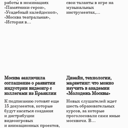
«Наследие моего района»
работы в номинациях
свои таланты в игре на
«Памятники-герои»,
музыкальных
«Усадебный калейдоскоп»,
инструментах,…
«Москва театральная»,
«История в…
Москва заключила
Дизайн, технологии,
соглашение о развитии
маркетинг: что можно
индустрии видеоигр с
изучить в академии
коллегами из Бразилии
«Молодежь Москвы»
К подписанию готовят еще
Новых слушателей ждет
15 документов, которые
шесть образовательных
будут касаться создания
курсов, за которые
и дистрибуции
проголосовали сами юные
видеоигровых
москвичи. В…
и анимационных проектов,