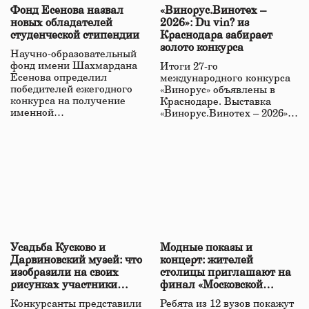
Фонд Есенова назвал
«Винорус.Винотех –
новых обладателей
2026»: Du vin? из
студенческой стипендии
Краснодара забирает
золото конкурса
Научно-образовательный
фонд имени Шахмардана
Итоги 27-го
Есенова определил
международного конкурса
победителей ежегодного
«Винорус» объявлены в
конкурса на получение
Краснодаре. Выставка
именной…
«Винорус.Винотех – 2026»…
Усадьба Кусково и
Модные показы и
Дарвиновский музей: что
концерт: жителей
изобразили на своих
столицы приглашают на
рисунках участники
финал «Московской
детского конкурса
студенческой весны»
Конкурсанты представили
Ребята из 12 вузов покажут