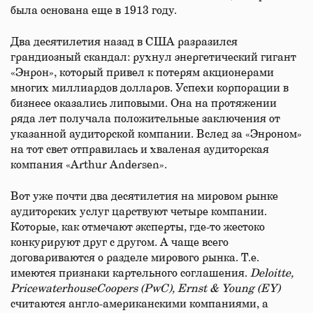
была основана еще в 1913 году.
Два десятилетия назад в США разразился
грандиозный скандал: рухнул энергетический гигант
«Энрон», который привел к потерям акционерами
многих миллиардов долларов. Успехи корпорации в
бизнесе оказались липовыми. Она на протяжении
ряда лет получала положительные заключения от
указанной аудиторской компании. Вслед за «Энроном»
на тот свет отправилась и хваленая аудиторская
компания «Arthur Andersen».
Вот уже почти два десятилетия на мировом рынке
аудиторских услуг царствуют четыре компании.
Которые, как отмечают эксперты, где-то жестоко
конкурируют друг с другом. А чаще всего
договариваются о разделе мирового рынка. Т.е.
имеются признаки картельного соглашения.
Deloitte
,
PricewaterhouseCoopers
(
PwC
),
Ernst
&
Young
(
EY
)
считаются англо-американскими компаниями, а