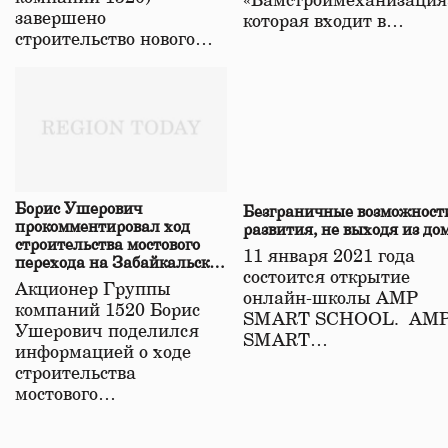
«Бамстроймеханизация
завершено
которая входит в…
строительство нового…
Борис Ушерович
Безграничные возможност
прокомментировал ход
развития, не выходя из до
строительства мостового
11 января 2021 года
перехода на Забайкальской
состоится открытие
железной дороге
Акционер Группы
онлайн-школы АМР
компаний 1520 Борис
SMART SCHOOL. АМ
Ушерович поделился
SMART…
информацией о ходе
строительства
мостового…