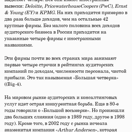
вывески:
Deloitte, PricewaterhouseCoopers (PwC), Ernst
& Young (EY)
и
KPMG.
На них приходится примерно в
два раза больше доходов, чем на остальные 42
крупные фирмы. Без малого половина всех доходов
аудиторского бизнеса в России приходится на
указанные четыре фирмы с иностранными
названиями.
Эти фирмы почти во всех странах мира занимают
первые четыре строчки в рейтингах аудиторских
компаний по доходам, численности персонала, чистой
прибыли. Это так называемая «Большая четверка»
((Big-4).
На мировом рынке аудиторских и консалтинговых
услуг идет острая конкурентная борьба. Еще в 80-е
годы говорили о «Большой восьмерке». Но произошли
два больших слияния (одно в 1989 году, другое в 1998
году). Кроме того, в 2002 году с рынка исчезла
знаменитая компания «
Arthur Andersen
», которая