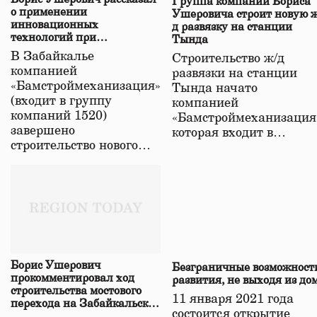
Группа компаний Бориса
о применении
Ушеровича строит новую ж
инновационных
д развязку на станции
технологий при
Тында
строительстве нового моста
В Забайкалье
Строительство ж/д
в Забайкалье
компанией
развязки на станции
«Бамстроймеханизация»
Тында начато
(входит в группу
компанией
компаний 1520)
«Бамстроймеханизация
завершено
которая входит в…
строительство нового…
Борис Ушерович
Безграничные возможност
прокомментировал ход
развития, не выходя из до
строительства мостового
11 января 2021 года
перехода на Забайкальской
состоится открытие
железной дороге