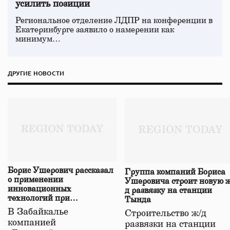
усилить позиции
Региональное отделение ЛДПР на конференции в
Екатеринбурге заявило о намерении как
минимум…
ДРУГИЕ НОВОСТИ
Борис Ушерович рассказал
Группа компаний Бориса
о применении
Ушеровича строит новую ж
инновационных
д развязку на станции
технологий при
Тында
строительстве нового моста
В Забайкалье
Строительство ж/д
в Забайкалье
компанией
развязки на станции