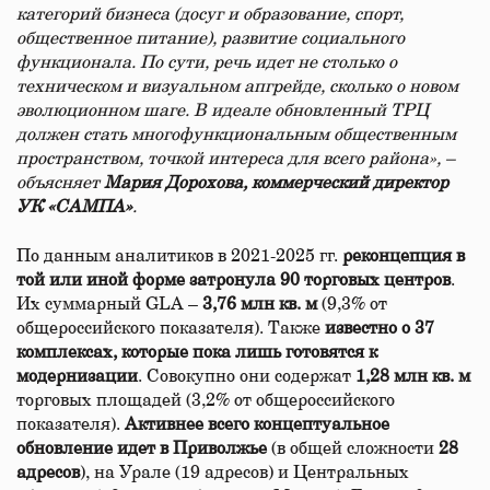
категорий бизнеса (досуг и образование, спорт,
общественное питание), развитие социального
функционала. По сути, речь идет не столько о
техническом и визуальном апгрейде, сколько о новом
эволюционном шаге. В идеале обновленный ТРЦ
должен стать многофункциональным общественным
пространством, точкой интереса для всего района», –
объясняет
Мария Дорохова, коммерческий директор
УК «САМПА»
.
По данным аналитиков в 2021-2025 гг.
реконцепция в
той или иной форме затронула 90 торговых центров
.
Их суммарный GLA –
3,76 млн кв. м
(9,3% от
общероссийского показателя). Также
известно о 37
комплексах, которые пока лишь готовятся к
модернизации
. Совокупно они содержат
1,28 млн кв. м
торговых площадей (3,2% от общероссийского
показателя).
Активнее всего концептуальное
обновление идет в Приволжье
(в общей сложности
28
адресов
), на Урале (19 адресов) и Центральных