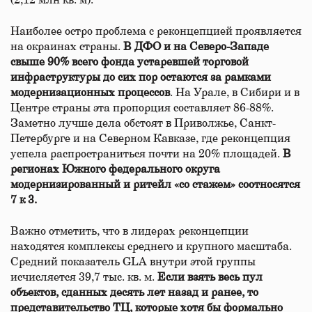
(2,12 млн кв. м).
Наиболее остро проблема с реконцепцией проявляется
на окраинах страны.
В ДФО и на Северо-Западе
свыше 90% всего фонда устаревшей торговой
инфраструктуры до сих пор остаются за рамками
модернизационных процессов
. На Урале, в Сибири и в
Центре страны эта пропорция составляет 86-88%.
Заметно лучше дела обстоят в Приволжье, Санкт-
Петербурге и на Северном Кавказе, где реконцепция
успела распространиться почти на 20% площадей.
В
регионах Южного федерального округа
модернизированный и ритейл «со стажем» соотносятся
7 к 3.
Важно отметить, что в лидерах реконцепции
находятся комплексы среднего и крупного масштаба.
Средний показатель GLA внутри этой группы
исчисляется 39,7 тыс. кв. м.
Если взять весь пул
объектов, сданных десять лет назад и ранее, то
представительство ТЦ, которые хотя бы формально