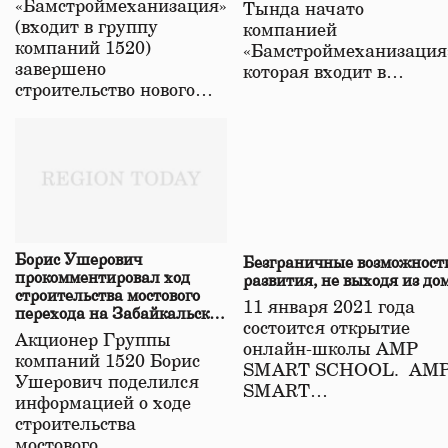
«Бамстроймеханизация»
Тында начато
(входит в группу
компанией
компаний 1520)
«Бамстроймеханизация
завершено
которая входит в…
строительство нового…
Борис Ушерович
Безграничные возможност
прокомментировал ход
развития, не выходя из до
строительства мостового
11 января 2021 года
перехода на Забайкальской
состоится открытие
железной дороге
Акционер Группы
онлайн-школы АМР
компаний 1520 Борис
SMART SCHOOL. АМ
Ушерович поделился
SMART…
информацией о ходе
строительства
мостового…