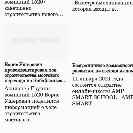
компаний 1520)
«Бамстроймеханизация
завершено
которая входит в…
строительство нового…
Борис Ушерович
Безграничные возможност
прокомментировал ход
развития, не выходя из до
строительства мостового
11 января 2021 года
перехода на Забайкальской
состоится открытие
железной дороге
Акционер Группы
онлайн-школы АМР
компаний 1520 Борис
SMART SCHOOL. АМ
Ушерович поделился
SMART…
информацией о ходе
строительства
мостового…