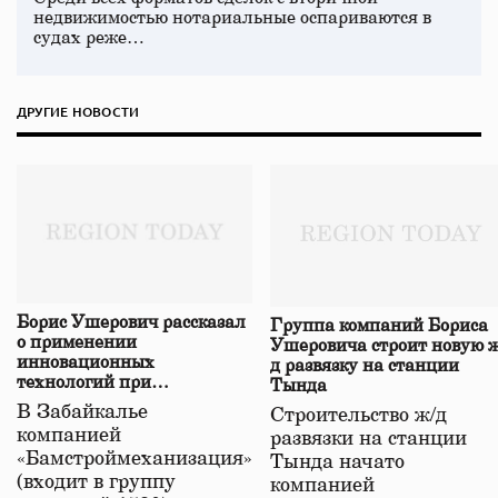
недвижимостью нотариальные оспариваются в
судах реже…
ДРУГИЕ НОВОСТИ
Борис Ушерович рассказал
Группа компаний Бориса
о применении
Ушеровича строит новую ж
инновационных
д развязку на станции
технологий при
Тында
строительстве нового моста
В Забайкалье
Строительство ж/д
в Забайкалье
компанией
развязки на станции
«Бамстроймеханизация»
Тында начато
(входит в группу
компанией