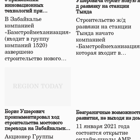
Ушеровича строит новую ж
инновационных
д развязку на станции
технологий при
Тында
строительстве нового моста
В Забайкалье
Строительство ж/д
в Забайкалье
компанией
развязки на станции
«Бамстроймеханизация»
Тында начато
(входит в группу
компанией
компаний 1520)
«Бамстроймеханизация
завершено
которая входит в…
строительство нового…
Борис Ушерович
Безграничные возможност
прокомментировал ход
развития, не выходя из до
строительства мостового
11 января 2021 года
перехода на Забайкальской
состоится открытие
железной дороге
Акционер Группы
онлайн-школы АМР