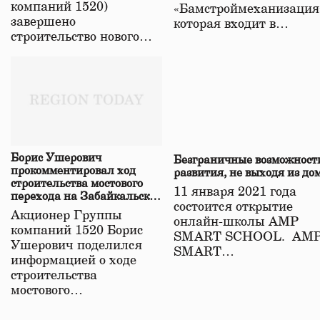
компаний 1520)
«Бамстроймеханизация
завершено
которая входит в…
строительство нового…
Борис Ушерович
Безграничные возможност
прокомментировал ход
развития, не выходя из до
строительства мостового
11 января 2021 года
перехода на Забайкальской
состоится открытие
железной дороге
Акционер Группы
онлайн-школы АМР
компаний 1520 Борис
SMART SCHOOL. АМ
Ушерович поделился
SMART…
информацией о ходе
строительства
мостового…