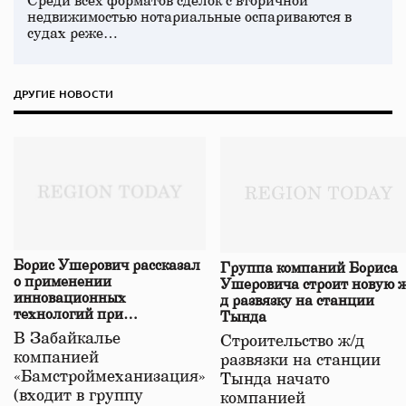
Среди всех форматов сделок с вторичной
недвижимостью нотариальные оспариваются в
судах реже…
ДРУГИЕ НОВОСТИ
Борис Ушерович рассказал
Группа компаний Бориса
о применении
Ушеровича строит новую ж
инновационных
д развязку на станции
технологий при
Тында
строительстве нового моста
В Забайкалье
Строительство ж/д
в Забайкалье
компанией
развязки на станции
«Бамстроймеханизация»
Тында начато
(входит в группу
компанией