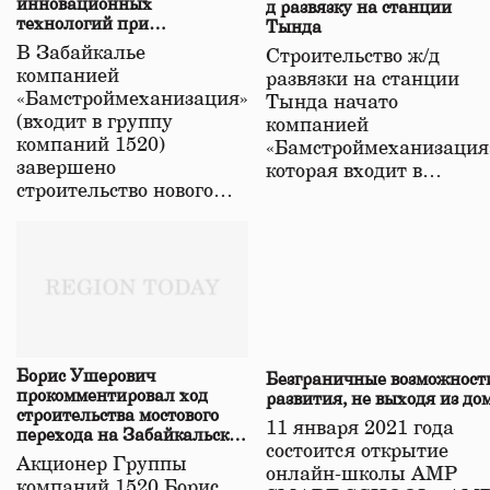
инновационных
д развязку на станции
технологий при
Тында
строительстве нового моста
В Забайкалье
Строительство ж/д
в Забайкалье
компанией
развязки на станции
«Бамстроймеханизация»
Тында начато
(входит в группу
компанией
компаний 1520)
«Бамстроймеханизация
завершено
которая входит в…
строительство нового…
Борис Ушерович
Безграничные возможност
прокомментировал ход
развития, не выходя из до
строительства мостового
11 января 2021 года
перехода на Забайкальской
состоится открытие
железной дороге
Акционер Группы
онлайн-школы АМР
компаний 1520 Борис