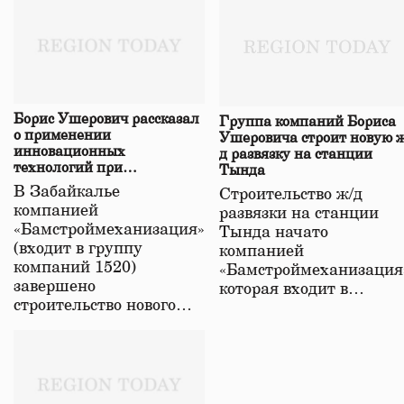
Борис Ушерович рассказал
Группа компаний Бориса
о применении
Ушеровича строит новую ж
инновационных
д развязку на станции
технологий при
Тында
строительстве нового моста
В Забайкалье
Строительство ж/д
в Забайкалье
компанией
развязки на станции
«Бамстроймеханизация»
Тында начато
(входит в группу
компанией
компаний 1520)
«Бамстроймеханизация
завершено
которая входит в…
строительство нового…