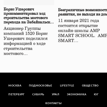
Борис Ушерович
Безграничные возможност
прокомментировал ход
развития, не выходя из до
строительства мостового
11 января 2021 года
перехода на Забайкальской
состоится открытие
железной дороге
Акционер Группы
онлайн-школы АМР
компаний 1520 Борис
SMART SCHOOL. АМ
Ушерович поделился
SMART…
информацией о ходе
строительства
мостового…
МОСКВА
ПОДМОСКОВЬЕ
LIFESTYLE
ОБЩЕСТВО
ПЕТЕРБУРГ
СИБИРЬ
УРАЛ
ЭКОНОМИКА
ЮГ
КОНТАКТЫ