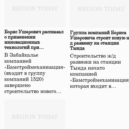
Борис Ушерович рассказал
Группа компаний Бориса
о применении
Ушеровича строит новую ж
инновационных
д развязку на станции
технологий при
Тында
строительстве нового моста
В Забайкалье
Строительство ж/д
в Забайкалье
компанией
развязки на станции
«Бамстроймеханизация»
Тында начато
(входит в группу
компанией
компаний 1520)
«Бамстроймеханизация
завершено
которая входит в…
строительство нового…