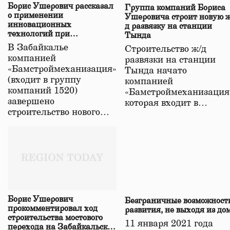
Борис Ушерович рассказал
Группа компаний Бориса
о применении
Ушеровича строит новую ж
инновационных
д развязку на станции
технологий при
Тында
строительстве нового моста
В Забайкалье
Строительство ж/д
в Забайкалье
компанией
развязки на станции
«Бамстроймеханизация»
Тында начато
(входит в группу
компанией
компаний 1520)
«Бамстроймеханизация
завершено
которая входит в…
строительство нового…
Борис Ушерович
Безграничные возможност
прокомментировал ход
развития, не выходя из до
строительства мостового
11 января 2021 года
перехода на Забайкальской