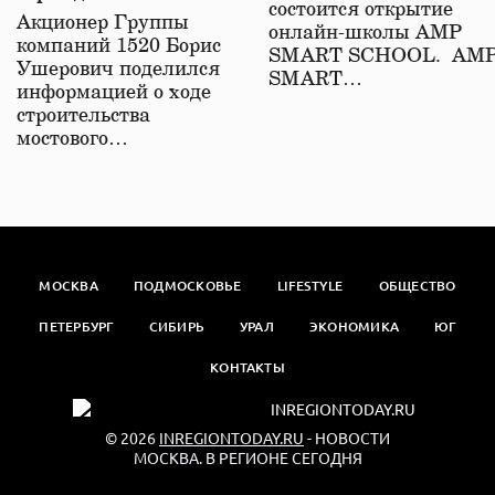
состоится открытие
железной дороге
Акционер Группы
онлайн-школы АМР
компаний 1520 Борис
SMART SCHOOL. АМ
Ушерович поделился
SMART…
информацией о ходе
строительства
мостового…
МОСКВА
ПОДМОСКОВЬЕ
LIFESTYLE
ОБЩЕСТВО
ПЕТЕРБУРГ
СИБИРЬ
УРАЛ
ЭКОНОМИКА
ЮГ
КОНТАКТЫ
© 2026
INREGIONTODAY.RU
- НОВОСТИ
МОСКВА. В РЕГИОНЕ СЕГОДНЯ