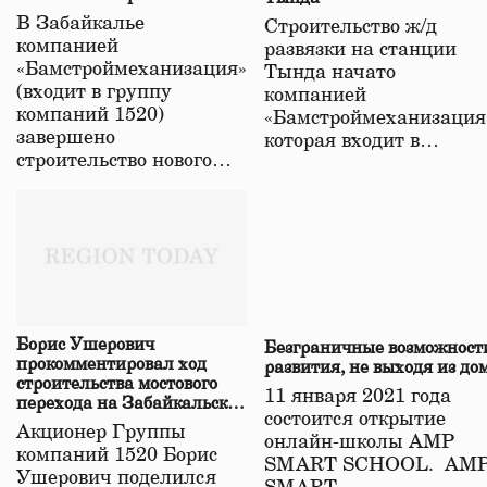
строительстве нового моста
В Забайкалье
Строительство ж/д
в Забайкалье
компанией
развязки на станции
«Бамстроймеханизация»
Тында начато
(входит в группу
компанией
компаний 1520)
«Бамстроймеханизация
завершено
которая входит в…
строительство нового…
Борис Ушерович
Безграничные возможност
прокомментировал ход
развития, не выходя из до
строительства мостового
11 января 2021 года
перехода на Забайкальской
состоится открытие
железной дороге
Акционер Группы
онлайн-школы АМР
компаний 1520 Борис
SMART SCHOOL. АМ
Ушерович поделился