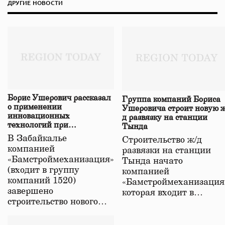
ДРУГИЕ НОВОСТИ
Борис Ушерович рассказал
Группа компаний Бориса
о применении
Ушеровича строит новую ж
инновационных
д развязку на станции
технологий при
Тында
строительстве нового моста
В Забайкалье
Строительство ж/д
в Забайкалье
компанией
развязки на станции
«Бамстроймеханизация»
Тында начато
(входит в группу
компанией
компаний 1520)
«Бамстроймеханизация
завершено
которая входит в…
строительство нового…