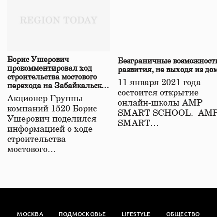
Борис Ушерович
Безграничные возможност
прокомментировал ход
развития, не выходя из до
строительства мостового
11 января 2021 года
перехода на Забайкальской
состоится открытие
железной дороге
Акционер Группы
онлайн-школы АМР
компаний 1520 Борис
SMART SCHOOL. АМ
Ушерович поделился
SMART…
информацией о ходе
строительства
мостового…
МОСКВА
ПОДМОСКОВЬЕ
LIFESTYLE
ОБЩЕСТВО