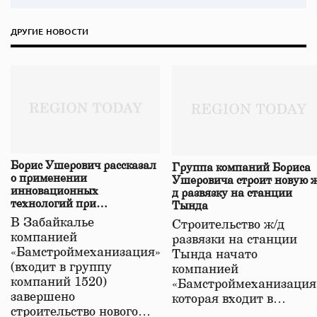
ДРУГИЕ НОВОСТИ
Борис Ушерович рассказал
Группа компаний Бориса
о применении
Ушеровича строит новую ж
инновационных
д развязку на станции
технологий при
Тында
строительстве нового моста
В Забайкалье
Строительство ж/д
в Забайкалье
компанией
развязки на станции
«Бамстроймеханизация»
Тында начато
(входит в группу
компанией
компаний 1520)
«Бамстроймеханизация
завершено
которая входит в…
строительство нового…