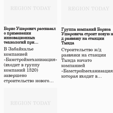
Борис Ушерович рассказал
Группа компаний Бориса
о применении
Ушеровича строит новую ж
инновационных
д развязку на станции
технологий при
Тында
строительстве нового моста
В Забайкалье
Строительство ж/д
в Забайкалье
компанией
развязки на станции
«Бамстроймеханизация»
Тында начато
(входит в группу
компанией
компаний 1520)
«Бамстроймеханизация
завершено
которая входит в…
строительство нового…