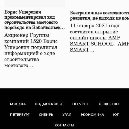
Борис Ушерович
Безграничные возможност
прокомментировал ход
развития, не выходя из до
строительства мостового
11 января 2021 года
перехода на Забайкальской
состоится открытие
железной дороге
Акционер Группы
онлайн-школы АМР
компаний 1520 Борис
SMART SCHOOL. АМ
Ушерович поделился
SMART…
информацией о ходе
строительства
мостового…
МОСКВА
ПОДМОСКОВЬЕ
LIFESTYLE
ОБЩЕСТВО
ПЕТЕРБУРГ
СИБИРЬ
УРАЛ
ЭКОНОМИКА
ЮГ
КОНТАКТЫ