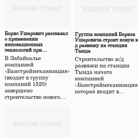
Борис Ушерович рассказал
Группа компаний Бориса
о применении
Ушеровича строит новую ж
инновационных
д развязку на станции
технологий при
Тында
строительстве нового моста
В Забайкалье
Строительство ж/д
в Забайкалье
компанией
развязки на станции
«Бамстроймеханизация»
Тында начато
(входит в группу
компанией
компаний 1520)
«Бамстроймеханизация
завершено
которая входит в…
строительство нового…