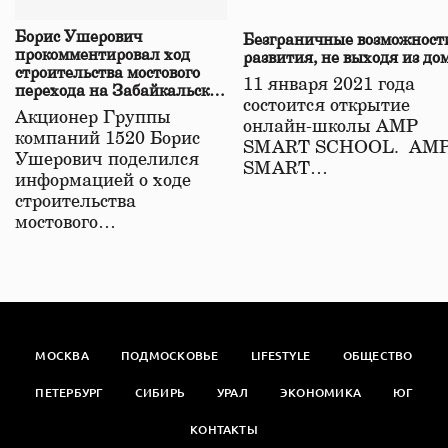
Борис Ушерович
Безграничные возможност
прокомментировал ход
развития, не выходя из до
строительства мостового
11 января 2021 года
перехода на Забайкальской
состоится открытие
железной дороге
Акционер Группы
онлайн-школы АМР
компаний 1520 Борис
SMART SCHOOL. АМ
Ушерович поделился
SMART…
информацией о ходе
строительства
мостового…
МОСКВА
ПОДМОСКОВЬЕ
LIFESTYLE
ОБЩЕСТВО
ПЕТЕРБУРГ
СИБИРЬ
УРАЛ
ЭКОНОМИКА
ЮГ
КОНТАКТЫ