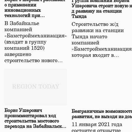
Группа компаний Бориса
о применении
Ушеровича строит новую ж
инновационных
д развязку на станции
технологий при
Тында
строительстве нового моста
В Забайкалье
Строительство ж/д
в Забайкалье
компанией
развязки на станции
«Бамстроймеханизация»
Тында начато
(входит в группу
компанией
компаний 1520)
«Бамстроймеханизация
завершено
которая входит в…
строительство нового…
Борис Ушерович
Безграничные возможност
прокомментировал ход
развития, не выходя из до
строительства мостового
11 января 2021 года
перехода на Забайкальской
состоится открытие
железной дороге