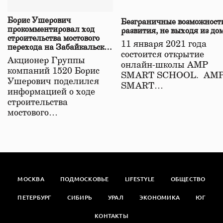
Борис Ушерович
Безграничные возможност
прокомментировал ход
развития, не выходя из до
строительства мостового
11 января 2021 года
перехода на Забайкальской
состоится открытие
железной дороге
Акционер Группы
онлайн-школы АМР
компаний 1520 Борис
SMART SCHOOL. АМ
Ушерович поделился
SMART…
информацией о ходе
строительства
мостового…
МОСКВА
ПОДМОСКОВЬЕ
LIFESTYLE
ОБЩЕСТВО
ПЕТЕРБУРГ
СИБИРЬ
УРАЛ
ЭКОНОМИКА
ЮГ
КОНТАКТЫ