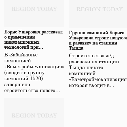
Борис Ушерович рассказал
Группа компаний Бориса
о применении
Ушеровича строит новую ж
инновационных
д развязку на станции
технологий при
Тында
строительстве нового моста
В Забайкалье
Строительство ж/д
в Забайкалье
компанией
развязки на станции
«Бамстроймеханизация»
Тында начато
(входит в группу
компанией
компаний 1520)
«Бамстроймеханизация
завершено
которая входит в…
строительство нового…