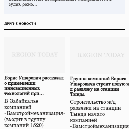
судах реже…
ДРУГИЕ НОВОСТИ
Борис Ушерович рассказал
Группа компаний Бориса
о применении
Ушеровича строит новую ж
инновационных
д развязку на станции
технологий при
Тында
строительстве нового моста
В Забайкалье
Строительство ж/д
в Забайкалье
компанией
развязки на станции
«Бамстроймеханизация»
Тында начато
(входит в группу
компанией
компаний 1520)
«Бамстроймеханизация