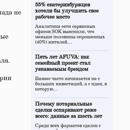
55% екатеринбуржцев
хотели бы улучшить свое
пада не
рабочее место
Аналитики сети сервисных
офисов SOK выяснили, что
ные
меньше половины опрошенных
(40%) жителей…
Пять лет AFUVA: как
ля.
семейный проект стал
узнаваемым брендом
ории
Бизнес часто начинается не с
больших инвестиций, а с идеи, в
которую…
Почему нотариальные
сделки оспаривают реже
всего: данные за шесть лет
Среди всех форматов сделок с