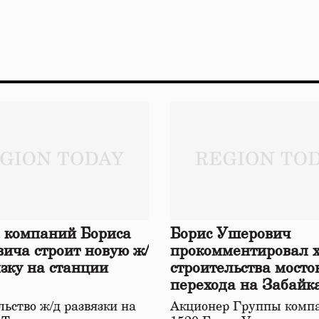
 компаний Бориса
Борис Ушерович
ича строит новую ж/
прокомментировал 
язку на станции
строительства мосто
перехода на Забайк
железной дороге
ьство ж/д развязки на
Акционер Группы комп