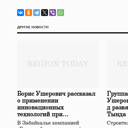
ДРУГИЕ НОВОСТИ
Борис Ушерович рассказал
Группа
о применении
Ушеров
инновационных
д разв
технологий при
Тында
строительстве нового моста
В Забайкалье компанией
Строител