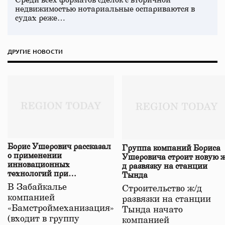
Среди всех форматов сделок с вторичной
недвижимостью нотариальные оспариваются в
судах реже…
ДРУГИЕ НОВОСТИ
Борис Ушерович рассказал
Группа компаний Бориса
о применении
Ушеровича строит новую ж
инновационных
д развязку на станции
технологий при
Тында
строительстве нового моста
В Забайкалье
Строительство ж/д
в Забайкалье
компанией
развязки на станции
«Бамстроймеханизация»
Тында начато
(входит в группу
компанией