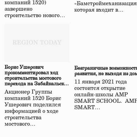
компаний 1520)
«Бамстроймеханизация
завершено
которая входит в…
строительство нового…
Борис Ушерович
Безграничные возможност
прокомментировал ход
развития, не выходя из до
строительства мостового
11 января 2021 года
перехода на Забайкальской
состоится открытие
железной дороге
Акционер Группы
онлайн-школы АМР
компаний 1520 Борис
SMART SCHOOL. АМ
Ушерович поделился
SMART…
информацией о ходе
строительства
мостового…