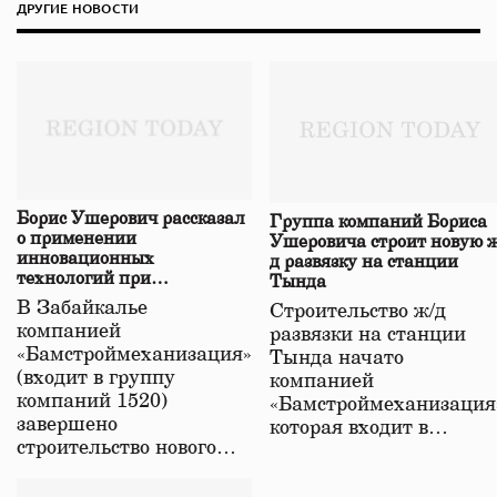
ДРУГИЕ НОВОСТИ
Борис Ушерович рассказал
Группа компаний Бориса
о применении
Ушеровича строит новую ж
инновационных
д развязку на станции
технологий при
Тында
строительстве нового моста
В Забайкалье
Строительство ж/д
в Забайкалье
компанией
развязки на станции
«Бамстроймеханизация»
Тында начато
(входит в группу
компанией
компаний 1520)
«Бамстроймеханизация
завершено
которая входит в…
строительство нового…