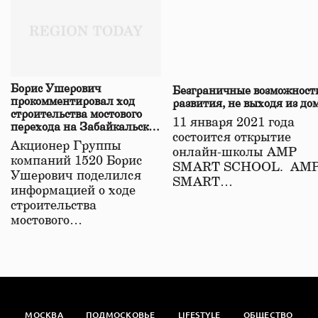
Борис Ушерович
Безграничные возможност
прокомментировал ход
развития, не выходя из до
строительства мостового
11 января 2021 года
перехода на Забайкальской
состоится открытие
железной дороге
Акционер Группы
онлайн-школы АМР
компаний 1520 Борис
SMART SCHOOL. АМ
Ушерович поделился
SMART…
информацией о ходе
строительства
мостового…
МОСКВА
ПОДМОСКОВЬЕ
LIFESTYLE
ОБЩЕСТВО