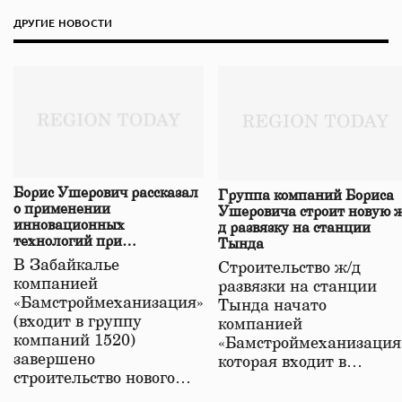
ДРУГИЕ НОВОСТИ
Борис Ушерович рассказал
Группа компаний Бориса
о применении
Ушеровича строит новую ж
инновационных
д развязку на станции
технологий при
Тында
строительстве нового моста
В Забайкалье
Строительство ж/д
в Забайкалье
компанией
развязки на станции
«Бамстроймеханизация»
Тында начато
(входит в группу
компанией
компаний 1520)
«Бамстроймеханизация
завершено
которая входит в…
строительство нового…