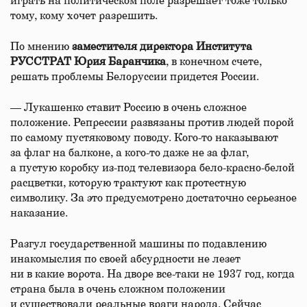
играть на политическом поле разрешает тоже только
тому, кому хочет разрешить.
По мнению
заместителя директора Института
РУССТРАТ Юрия Баранчика
, в конечном счете,
решать проблемы Белоруссии придется России.
— Лукашенко ставит Россию в очень сложное
положение. Репрессии развязаны против людей порой
по самому пустяковому поводу. Кого-то наказывают
за флаг на балконе, а кого-то даже не за флаг,
а пустую коробку из-под телевизора бело-красно-белой
расцветки, которую трактуют как протестную
символику. За это предусмотрено достаточно серьезное
наказание.
Разгул государственной машины по подавлению
инакомыслия по своей абсурдности не лезет
ни в какие ворота. На дворе все-таки не 1937 год, когда
страна была в очень сложном положении
и существовали реальные враги народа. Сейчас