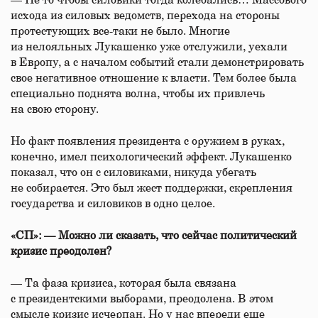
— Не то чтобы силовики тогда колебались… Массового
исхода из силовых ведомств, перехода на стороны
протестующих все-таки не было. Многие
из нелояльных Лукашенко уже отслужили, уехали
в Европу, а с началом событий стали демонстрировать
свое негативное отношение к власти. Тем более была
специально поднята волна, чтобы их привлечь
на свою сторону.
Но факт появления президента с оружием в руках,
конечно, имел психологический эффект. Лукашенко
показал, что он с силовиками, никуда убегать
не собирается. Это был жест поддержки, скрепления
государства и силовиков в одно целое.
«СП»: — Можно ли сказать, что сейчас политический
кризис преодолен?
— Та фаза кризиса, которая была связана
с президентскими выборами, преодолена. В этом
смысле кризис исчерпан. Но у нас впереди еще