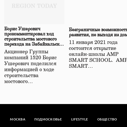
Борис Ушерович
Безграничные возможност
прокомментировал ход
развития, не выходя из до
строительства мостового
11 января 2021 года
перехода на Забайкальской
состоится открытие
железной дороге
Акционер Группы
онлайн-школы АМР
компаний 1520 Борис
SMART SCHOOL. АМ
Ушерович поделился
SMART…
информацией о ходе
строительства
мостового…
МОСКВА
ПОДМОСКОВЬЕ
LIFESTYLE
ОБЩЕСТВО