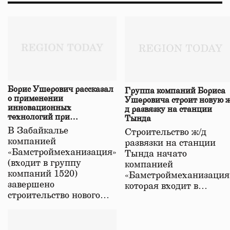
Борис Ушерович рассказал
Группа компаний Бориса
о применении
Ушеровича строит новую ж
инновационных
д развязку на станции
технологий при
Тында
строительстве нового моста
В Забайкалье
Строительство ж/д
в Забайкалье
компанией
развязки на станции
«Бамстроймеханизация»
Тында начато
(входит в группу
компанией
компаний 1520)
«Бамстроймеханизация
завершено
которая входит в…
строительство нового…