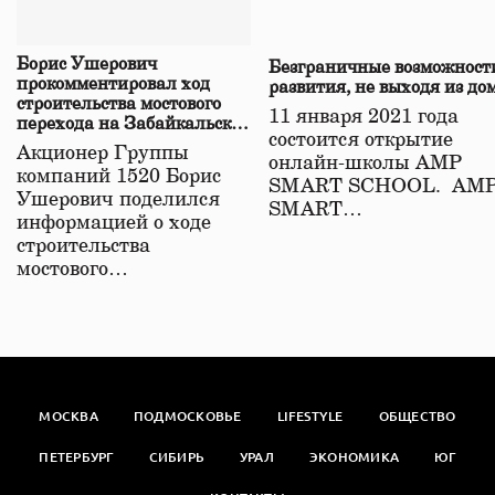
Борис Ушерович
Безграничные возможност
прокомментировал ход
развития, не выходя из до
строительства мостового
11 января 2021 года
перехода на Забайкальской
состоится открытие
железной дороге
Акционер Группы
онлайн-школы АМР
компаний 1520 Борис
SMART SCHOOL. АМ
Ушерович поделился
SMART…
информацией о ходе
строительства
мостового…
МОСКВА
ПОДМОСКОВЬЕ
LIFESTYLE
ОБЩЕСТВО
ПЕТЕРБУРГ
СИБИРЬ
УРАЛ
ЭКОНОМИКА
ЮГ