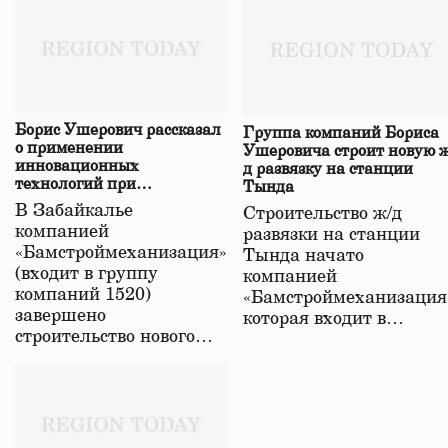
Борис Ушерович рассказал
Группа компаний Бориса
о применении
Ушеровича строит новую ж
инновационных
д развязку на станции
технологий при
Тында
строительстве нового моста
В Забайкалье
Строительство ж/д
в Забайкалье
компанией
развязки на станции
«Бамстроймеханизация»
Тында начато
(входит в группу
компанией
компаний 1520)
«Бамстроймеханизация
завершено
которая входит в…
строительство нового…