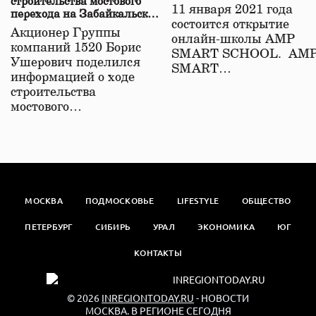
строительства мостового
11 января 2021 года
перехода на Забайкальской
состоится открытие
железной дороге
Акционер Группы
онлайн-школы АМР
компаний 1520 Борис
SMART SCHOOL. АМ
Ушерович поделился
SMART…
информацией о ходе
строительства
мостового…
МОСКВА
ПОДМОСКОВЬЕ
LIFESTYLE
ОБЩЕСТВО
ПЕТЕРБУРГ
СИБИРЬ
УРАЛ
ЭКОНОМИКА
ЮГ
КОНТАКТЫ
© 2026
INREGIONTODAY.RU
- НОВОСТИ
МОСКВА. В РЕГИОНЕ СЕГОДНЯ