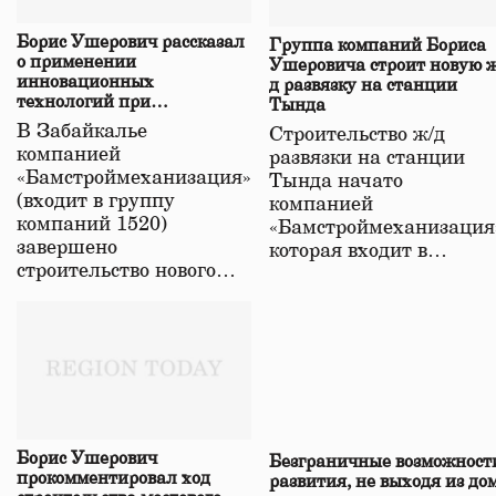
Борис Ушерович рассказал
Группа компаний Бориса
о применении
Ушеровича строит новую ж
инновационных
д развязку на станции
технологий при
Тында
строительстве нового моста
В Забайкалье
Строительство ж/д
в Забайкалье
компанией
развязки на станции
«Бамстроймеханизация»
Тында начато
(входит в группу
компанией
компаний 1520)
«Бамстроймеханизация
завершено
которая входит в…
строительство нового…
Борис Ушерович
Безграничные возможност
прокомментировал ход
развития, не выходя из до