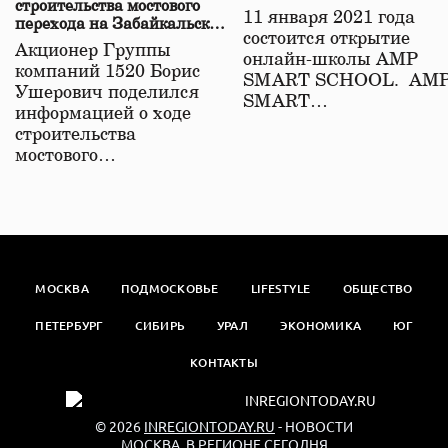
строительства мостового
11 января 2021 года
перехода на Забайкальской
состоится открытие
железной дороге
Акционер Группы
онлайн-школы АМР
компаний 1520 Борис
SMART SCHOOL. АМ
Ушерович поделился
SMART…
информацией о ходе
строительства
мостового…
МОСКВА
ПОДМОСКОВЬЕ
LIFESTYLE
ОБЩЕСТВО
ПЕТЕРБУРГ
СИБИРЬ
УРАЛ
ЭКОНОМИКА
ЮГ
КОНТАКТЫ
© 2026
INREGIONTODAY.RU
- НОВОСТИ
МОСКВА. В РЕГИОНЕ СЕГОДНЯ