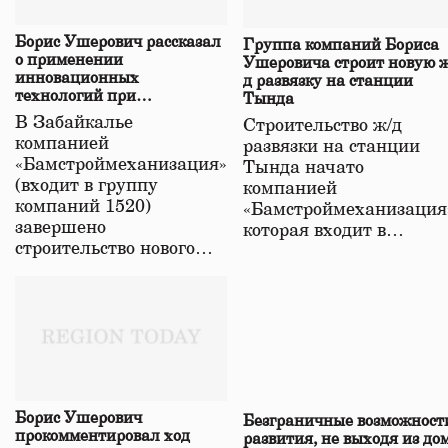
Борис Ушерович рассказал
Группа компаний Бориса
о применении
Ушеровича строит новую ж
инновационных
д развязку на станции
технологий при
Тында
строительстве нового моста
В Забайкалье
Строительство ж/д
в Забайкалье
компанией
развязки на станции
«Бамстроймеханизация»
Тында начато
(входит в группу
компанией
компаний 1520)
«Бамстроймеханизация
завершено
которая входит в…
строительство нового…
Борис Ушерович
Безграничные возможност
прокомментировал ход
развития, не выходя из до