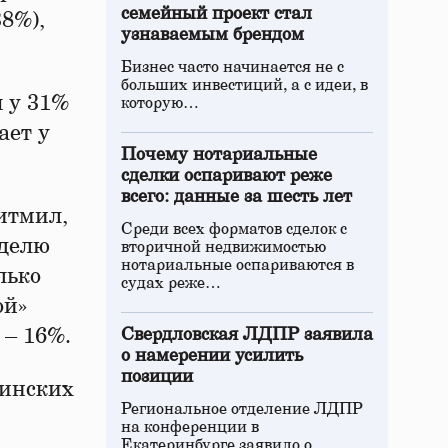
семейный проект стал
8%),
узнаваемым брендом
Бизнес часто начинается не с
больших инвестиций, а с идеи, в
 у 31%
которую…
ает у
Почему нотариальные
сделки оспаривают реже
всего: данные за шесть лет
итмил,
Среди всех форматов сделок с
еделю
вторичной недвижимостью
нотариальные оспариваются в
лько
судах реже…
ой»
 – 16%.
Свердловская ЛДПР заявила
о намерении усилить
позиции
цинских
Региональное отделение ЛДПР
на конференции в
Екатеринбурге заявило о