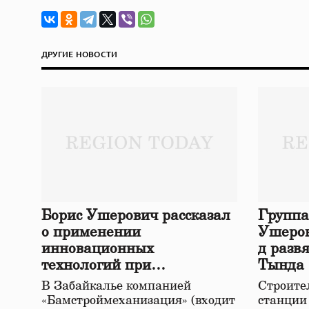
ДРУГИЕ НОВОСТИ
Борис Ушерович рассказал
Группа
о применении
Ушеров
инновационных
д разв
технологий при
Тында
строительстве нового моста
В Забайкалье компанией
Строител
в Забайкалье
«Бамстроймеханизация» (входит
станции