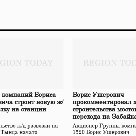
 компаний Бориса
Борис Ушерович
ича строит новую ж/
прокомментировал 
язку на станции
строительства мосто
перехода на Забайк
железной дороге
ьство ж/д развязки на
Акционер Группы комп
 Тында начато
1520 Борис Ушерович