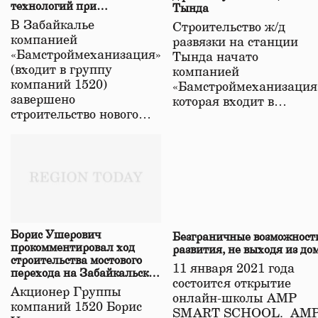
технологий при
Тында
строительстве нового моста
В Забайкалье
Строительство ж/д
в Забайкалье
компанией
развязки на станции
«Бамстроймеханизация»
Тында начато
(входит в группу
компанией
компаний 1520)
«Бамстроймеханизация
завершено
которая входит в…
строительство нового…
Борис Ушерович
Безграничные возможност
прокомментировал ход
развития, не выходя из до
строительства мостового
11 января 2021 года
перехода на Забайкальской
состоится открытие
железной дороге
Акционер Группы
онлайн-школы АМР
компаний 1520 Борис
SMART SCHOOL. АМ