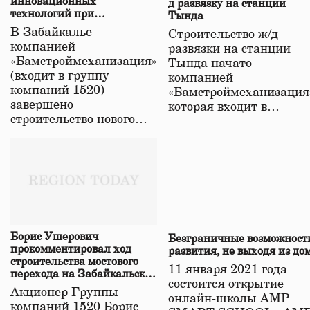
инновационных
д развязку на станции
технологий при
Тында
строительстве нового моста
В Забайкалье
Строительство ж/д
в Забайкалье
компанией
развязки на станции
«Бамстроймеханизация»
Тында начато
(входит в группу
компанией
компаний 1520)
«Бамстроймеханизация
завершено
которая входит в…
строительство нового…
Борис Ушерович
Безграничные возможност
прокомментировал ход
развития, не выходя из до
строительства мостового
11 января 2021 года
перехода на Забайкальской
состоится открытие
железной дороге
Акционер Группы
онлайн-школы АМР
компаний 1520 Борис