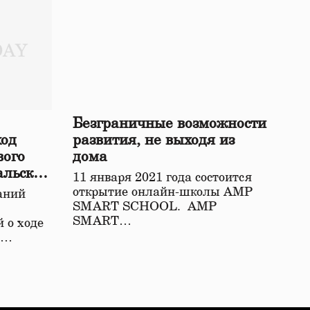
Безграничные возможности
ход
развития, не выходя из
вого
дома
альской
11 января 2021 года состоится
открытие онлайн-школы АМР
аний
SMART SCHOOL. АМР
SMART…
 о ходе
о…