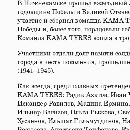
В Нижнекамске прошел ежегодный л
годовщине Победы в Великой Отече
участие и сборная команда KAMA 
Победы и, более того, порадовали с
Команда KAMA TYRES вошла в трой
Участники отдали долг памяти солд
города в честь поколения, прошедш
(1941–1945).
Как всегда, среди главных претенд
KAMA TYRES: Радик Ахатов, Иван Ч
Искандер Равилов, Мадина Ёрмина,
Ильнар Вагизов, Ольга Рыжова, Све
Хусаенов, Ильшат Гильмутдинов, Н
Басырова, Анастасия Трифонова, Е