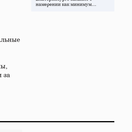
намерении как минимум…
альные
лы,
 за