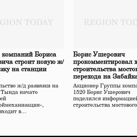
 компаний Бориса
Борис Ушерович
ича строит новую ж/
прокомментировал 
язку на станции
строительства мосто
перехода на Забайк
железной дороге
ьство ж/д развязки на
Акционер Группы комп
 Тында начато
1520 Борис Ушерович
ей
поделился информацией
оймеханизация»,
строительства мостовог
 входит в…