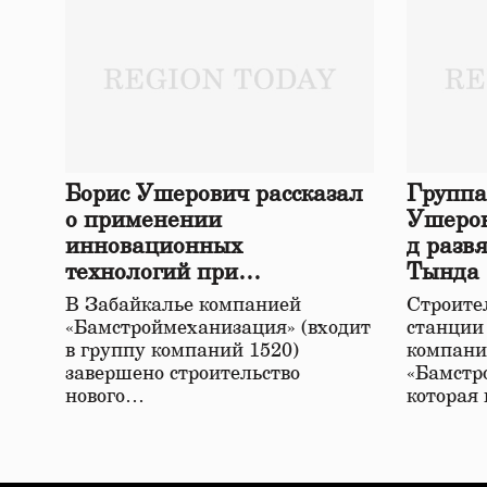
Борис Ушерович рассказал
Группа
о применении
Ушеров
инновационных
д разв
технологий при
Тында
строительстве нового моста
В Забайкалье компанией
Строител
в Забайкалье
«Бамстроймеханизация» (входит
станции
в группу компаний 1520)
компани
завершено строительство
«Бамстр
нового…
которая