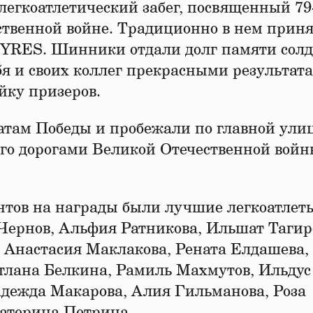
егкоатлетический забег, посвященный 79
ственной войне. Традиционно в нем прин
TYRES. Шинники отдали долг памяти сол
ебя и своих коллег прекрасными результат
ку призеров.
атам Победы и пробежали по главной ули
его дорогами Великой Отечественной вой
ентов на награды были лучшие легкоатлет
ернов, Альфия Ратникова, Ильшат Тагир
 Анастасия Маклакова, Рената Елдашева,
тлана Белкина, Рамиль Махмутов, Ильдус
адежда Макарова, Алия Гильманова, Роза
катерина Петрина.