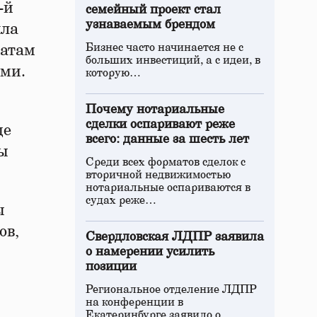
-й
семейный проект стал
узнаваемым брендом
яла
Бизнес часто начинается не с
датам
больших инвестиций, а с идеи, в
ами.
которую…
Почему нотариальные
сделки оспаривают реже
це
всего: данные за шесть лет
ны
Среди всех форматов сделок с
вторичной недвижимостью
нотариальные оспариваются в
судах реже…
ы
ов,
Свердловская ЛДПР заявила
о намерении усилить
позиции
Региональное отделение ЛДПР
на конференции в
Екатеринбурге заявило о