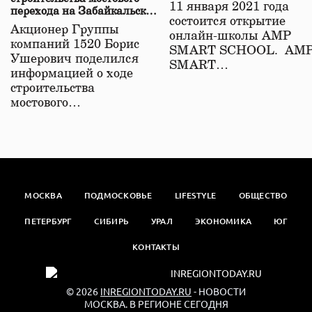
11 января 2021 года
перехода на Забайкальской
состоится открытие
железной дороге
Акционер Группы
онлайн-школы АМР
компаний 1520 Борис
SMART SCHOOL. АМ
Ушерович поделился
SMART…
информацией о ходе
строительства
мостового…
МОСКВА
ПОДМОСКОВЬЕ
LIFESTYLE
ОБЩЕСТВО
ПЕТЕРБУРГ
СИБИРЬ
УРАЛ
ЭКОНОМИКА
ЮГ
КОНТАКТЫ
© 2026
INREGIONTODAY.RU
- НОВОСТИ
МОСКВА. В РЕГИОНЕ СЕГОДНЯ