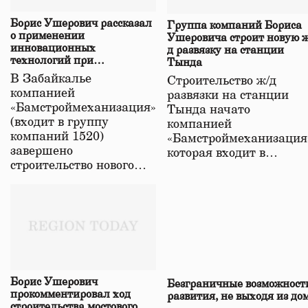
Борис Ушерович рассказал
Группа компаний Бориса
о применении
Ушеровича строит новую ж
инновационных
д развязку на станции
технологий при
Тында
строительстве нового моста
В Забайкалье
Строительство ж/д
в Забайкалье
компанией
развязки на станции
«Бамстроймеханизация»
Тында начато
(входит в группу
компанией
компаний 1520)
«Бамстроймеханизация
завершено
которая входит в…
строительство нового…
Борис Ушерович
Безграничные возможност
прокомментировал ход
развития, не выходя из до
строительства мостового