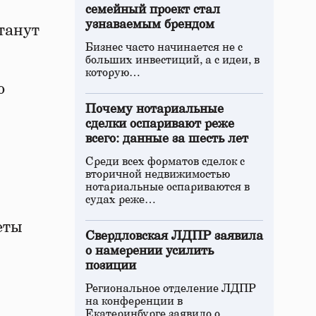
семейный проект стал
узнаваемым брендом
танут
Бизнес часто начинается не с
больших инвестиций, а с идеи, в
которую…
о
Почему нотариальные
сделки оспаривают реже
всего: данные за шесть лет
Среди всех форматов сделок с
вторичной недвижимостью
нотариальные оспариваются в
судах реже…
еты
Свердловская ЛДПР заявила
о намерении усилить
позиции
Региональное отделение ЛДПР
на конференции в
Екатеринбурге заявило о