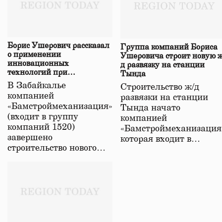
Борис Ушерович рассказал
Группа компаний Бориса
о применении
Ушеровича строит новую ж
инновационных
д развязку на станции
технологий при
Тында
строительстве нового моста
В Забайкалье
Строительство ж/д
в Забайкалье
компанией
развязки на станции
«Бамстроймеханизация»
Тында начато
(входит в группу
компанией
компаний 1520)
«Бамстроймеханизация
завершено
которая входит в…
строительство нового…