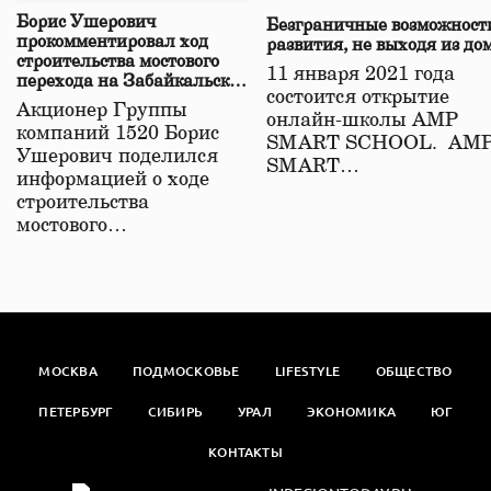
Борис Ушерович
Безграничные возможност
прокомментировал ход
развития, не выходя из до
строительства мостового
11 января 2021 года
перехода на Забайкальской
состоится открытие
железной дороге
Акционер Группы
онлайн-школы АМР
компаний 1520 Борис
SMART SCHOOL. АМ
Ушерович поделился
SMART…
информацией о ходе
строительства
мостового…
МОСКВА
ПОДМОСКОВЬЕ
LIFESTYLE
ОБЩЕСТВО
ПЕТЕРБУРГ
СИБИРЬ
УРАЛ
ЭКОНОМИКА
ЮГ
КОНТАКТЫ