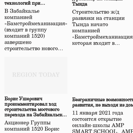
технологий при
Тында
строительстве нового моста
В Забайкалье
Строительство ж/д
в Забайкалье
компанией
развязки на станции
«Бамстроймеханизация»
Тында начато
(входит в группу
компанией
компаний 1520)
«Бамстроймеханизация
завершено
которая входит в…
строительство нового…
Борис Ушерович
Безграничные возможност
прокомментировал ход
развития, не выходя из до
строительства мостового
11 января 2021 года
перехода на Забайкальской
состоится открытие
железной дороге
Акционер Группы
онлайн-школы АМР
компаний 1520 Борис
SMART SCHOOL. АМ