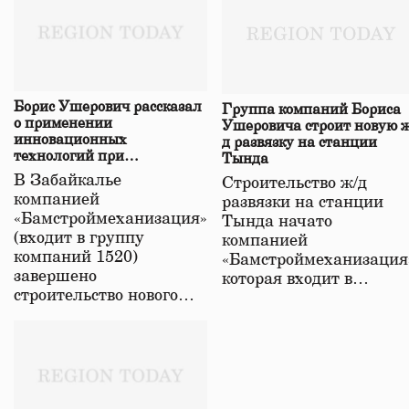
Борис Ушерович рассказал
Группа компаний Бориса
о применении
Ушеровича строит новую ж
инновационных
д развязку на станции
технологий при
Тында
строительстве нового моста
В Забайкалье
Строительство ж/д
в Забайкалье
компанией
развязки на станции
«Бамстроймеханизация»
Тында начато
(входит в группу
компанией
компаний 1520)
«Бамстроймеханизация
завершено
которая входит в…
строительство нового…