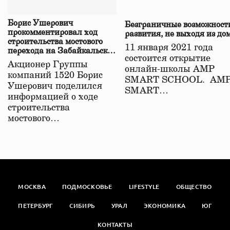
Борис Ушерович
Безграничные возможност
прокомментировал ход
развития, не выходя из до
строительства мостового
11 января 2021 года
перехода на Забайкальской
состоится открытие
железной дороге
Акционер Группы
онлайн-школы АМР
компаний 1520 Борис
SMART SCHOOL. АМ
Ушерович поделился
SMART…
информацией о ходе
строительства
мостового…
МОСКВА
ПОДМОСКОВЬЕ
LIFESTYLE
ОБЩЕСТВО
ПЕТЕРБУРГ
СИБИРЬ
УРАЛ
ЭКОНОМИКА
ЮГ
КОНТАКТЫ