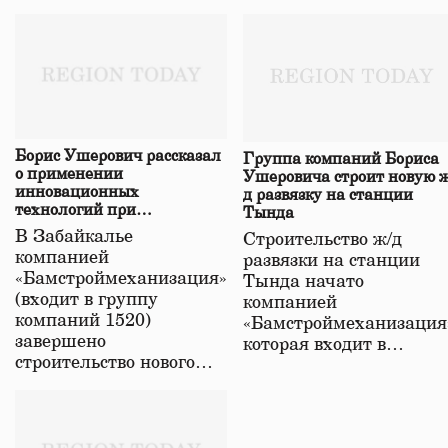
Борис Ушерович рассказал
Группа компаний Бориса
о применении
Ушеровича строит новую ж
инновационных
д развязку на станции
технологий при
Тында
строительстве нового моста
В Забайкалье
Строительство ж/д
в Забайкалье
компанией
развязки на станции
«Бамстроймеханизация»
Тында начато
(входит в группу
компанией
компаний 1520)
«Бамстроймеханизация
завершено
которая входит в…
строительство нового…