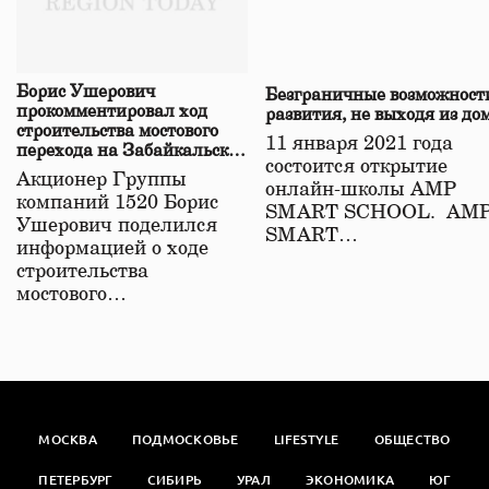
Борис Ушерович
Безграничные возможност
прокомментировал ход
развития, не выходя из до
строительства мостового
11 января 2021 года
перехода на Забайкальской
состоится открытие
железной дороге
Акционер Группы
онлайн-школы АМР
компаний 1520 Борис
SMART SCHOOL. АМ
Ушерович поделился
SMART…
информацией о ходе
строительства
мостового…
МОСКВА
ПОДМОСКОВЬЕ
LIFESTYLE
ОБЩЕСТВО
ПЕТЕРБУРГ
СИБИРЬ
УРАЛ
ЭКОНОМИКА
ЮГ