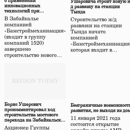
о применении
Ушеровича строит новую ж
инновационных
д развязку на станции
технологий при
Тында
строительстве нового моста
В Забайкалье
Строительство ж/д
в Забайкалье
компанией
развязки на станции
«Бамстроймеханизация»
Тында начато
(входит в группу
компанией
компаний 1520)
«Бамстроймеханизация
завершено
которая входит в…
строительство нового…
Борис Ушерович
Безграничные возможност
прокомментировал ход
развития, не выходя из до
строительства мостового
11 января 2021 года
перехода на Забайкальской
состоится открытие
железной дороге
Акционер Группы