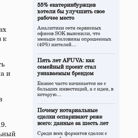
55% екатеринбуржцев
хотели бы улучшить свое
рабочее место
Аналитики сети сервисных
ах
офисов SOK выяснили, что
 к
меньше половины опрошенных
(40%) жителей…
Пять лет AFUVA: как
ть
семейный проект стал
ла и
узнаваемым брендом
Бизнес часто начинается не с
больших инвестиций, а с идеи, в
которую…
в
Почему нотариальные
сделки оспаривают реже
всего: данные за шесть лет
9.
льный
Среди всех форматов сделок с