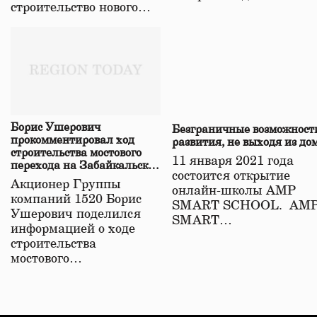
строительство нового…
Борис Ушерович
Безграничные возможност
прокомментировал ход
развития, не выходя из до
строительства мостового
11 января 2021 года
перехода на Забайкальской
состоится открытие
железной дороге
Акционер Группы
онлайн-школы АМР
компаний 1520 Борис
SMART SCHOOL. АМ
Ушерович поделился
SMART…
информацией о ходе
строительства
мостового…