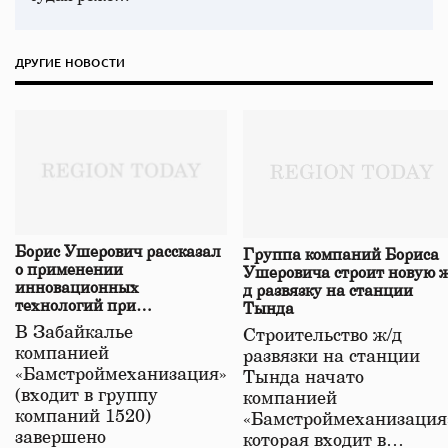
ДРУГИЕ НОВОСТИ
Борис Ушерович рассказал
Группа компаний Бориса
о применении
Ушеровича строит новую ж
инновационных
д развязку на станции
технологий при
Тында
строительстве нового моста
В Забайкалье
Строительство ж/д
в Забайкалье
компанией
развязки на станции
«Бамстроймеханизация»
Тында начато
(входит в группу
компанией
компаний 1520)
«Бамстроймеханизация
завершено
которая входит в…