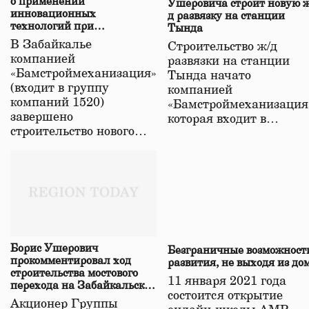
о применении
Ушеровича строит новую ж
инновационных
д развязку на станции
технологий при
Тында
строительстве нового моста
В Забайкалье
Строительство ж/д
в Забайкалье
компанией
развязки на станции
«Бамстроймеханизация»
Тында начато
(входит в группу
компанией
компаний 1520)
«Бамстроймеханизация
завершено
которая входит в…
строительство нового…
Борис Ушерович
Безграничные возможност
прокомментировал ход
развития, не выходя из до
строительства мостового
11 января 2021 года
перехода на Забайкальской
состоится открытие
железной дороге
Акционер Группы