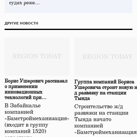
судах реже…
ДРУГИЕ НОВОСТИ
Борис Ушерович рассказал
Группа компаний Бориса
о применении
Ушеровича строит новую ж
инновационных
д развязку на станции
технологий при
Тында
строительстве нового моста
В Забайкалье
Строительство ж/д
в Забайкалье
компанией
развязки на станции
«Бамстроймеханизация»
Тында начато
(входит в группу
компанией
компаний 1520)
«Бамстроймеханизация