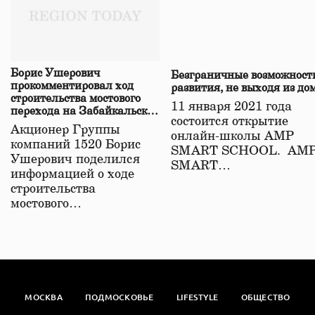
Борис Ушерович
Безграничные возможност
прокомментировал ход
развития, не выходя из до
строительства мостового
11 января 2021 года
перехода на Забайкальской
состоится открытие
железной дороге
Акционер Группы
онлайн-школы АМР
компаний 1520 Борис
SMART SCHOOL. АМ
Ушерович поделился
SMART…
информацией о ходе
строительства
мостового…
МОСКВА
ПОДМОСКОВЬЕ
LIFESTYLE
ОБЩЕСТВО