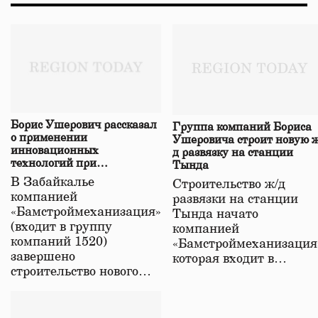
Борис Ушерович рассказал
Группа компаний Бориса
о применении
Ушеровича строит новую ж
инновационных
д развязку на станции
технологий при
Тында
строительстве нового моста
В Забайкалье
Строительство ж/д
в Забайкалье
компанией
развязки на станции
«Бамстроймеханизация»
Тында начато
(входит в группу
компанией
компаний 1520)
«Бамстроймеханизация
завершено
которая входит в…
строительство нового…