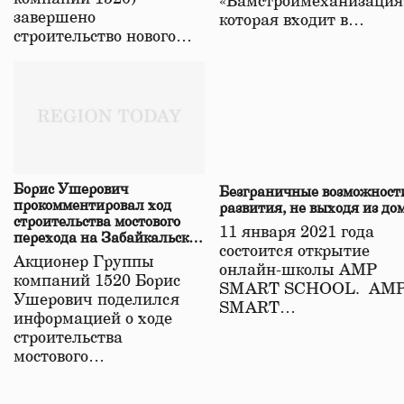
«Бамстроймеханизация
завершено
которая входит в…
строительство нового…
Борис Ушерович
Безграничные возможност
прокомментировал ход
развития, не выходя из до
строительства мостового
11 января 2021 года
перехода на Забайкальской
состоится открытие
железной дороге
Акционер Группы
онлайн-школы АМР
компаний 1520 Борис
SMART SCHOOL. АМ
Ушерович поделился
SMART…
информацией о ходе
строительства
мостового…