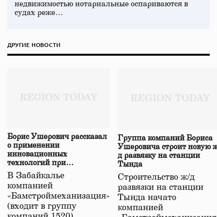
недвижимостью нотариальные оспариваются в
судах реже…
ДРУГИЕ НОВОСТИ
Борис Ушерович рассказал
Группа компаний Бориса
о применении
Ушеровича строит новую ж
инновационных
д развязку на станции
технологий при
Тында
строительстве нового моста
В Забайкалье
Строительство ж/д
в Забайкалье
компанией
развязки на станции
«Бамстроймеханизация»
Тында начато
(входит в группу
компанией
компаний 1520)