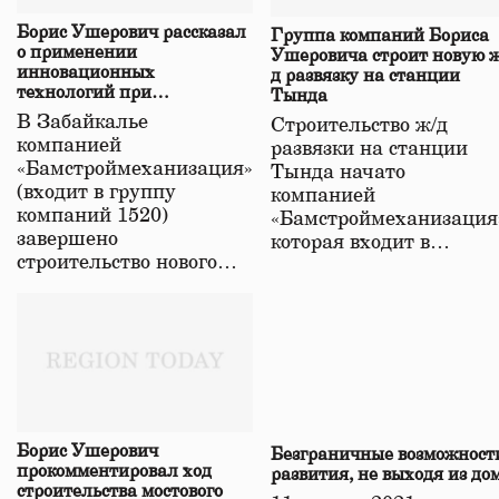
Борис Ушерович рассказал
Группа компаний Бориса
о применении
Ушеровича строит новую ж
инновационных
д развязку на станции
технологий при
Тында
строительстве нового моста
В Забайкалье
Строительство ж/д
в Забайкалье
компанией
развязки на станции
«Бамстроймеханизация»
Тында начато
(входит в группу
компанией
компаний 1520)
«Бамстроймеханизация
завершено
которая входит в…
строительство нового…
Борис Ушерович
Безграничные возможност
прокомментировал ход
развития, не выходя из до
строительства мостового