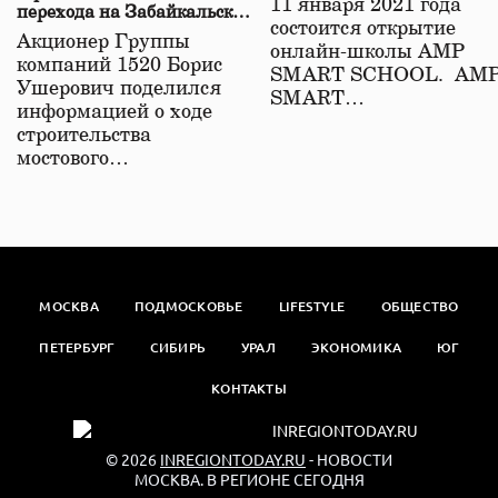
11 января 2021 года
перехода на Забайкальской
состоится открытие
железной дороге
Акционер Группы
онлайн-школы АМР
компаний 1520 Борис
SMART SCHOOL. АМ
Ушерович поделился
SMART…
информацией о ходе
строительства
мостового…
МОСКВА
ПОДМОСКОВЬЕ
LIFESTYLE
ОБЩЕСТВО
ПЕТЕРБУРГ
СИБИРЬ
УРАЛ
ЭКОНОМИКА
ЮГ
КОНТАКТЫ
© 2026
INREGIONTODAY.RU
- НОВОСТИ
МОСКВА. В РЕГИОНЕ СЕГОДНЯ