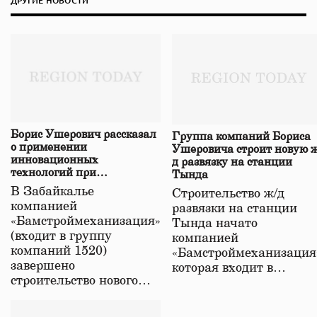
ДРУГИЕ НОВОСТИ
Борис Ушерович рассказал
Группа компаний Бориса
о применении
Ушеровича строит новую ж
инновационных
д развязку на станции
технологий при
Тында
строительстве нового моста
В Забайкалье
Строительство ж/д
в Забайкалье
компанией
развязки на станции
«Бамстроймеханизация»
Тында начато
(входит в группу
компанией
компаний 1520)
«Бамстроймеханизация
завершено
которая входит в…
строительство нового…