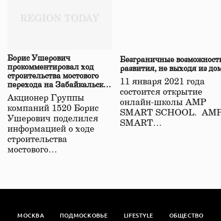
Борис Ушерович
Безграничные возможност
прокомментировал ход
развития, не выходя из до
строительства мостового
11 января 2021 года
перехода на Забайкальской
состоится открытие
железной дороге
Акционер Группы
онлайн-школы АМР
компаний 1520 Борис
SMART SCHOOL. АМ
Ушерович поделился
SMART…
информацией о ходе
строительства
мостового…
МОСКВА
ПОДМОСКОВЬЕ
LIFESTYLE
ОБЩЕСТВО